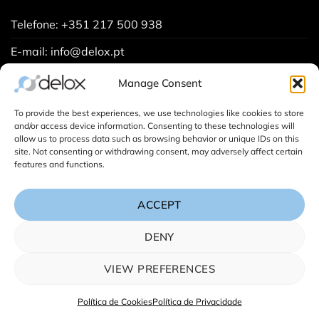
Telefone: +351 217 500 938
E-mail: info@delox.pt
Solicitar uma demonstração
Manage Consent
Contactos
To provide the best experiences, we use technologies like cookies to store
and/or access device information. Consenting to these technologies will
allow us to process data such as browsing behavior or unique IDs on this
site. Not consenting or withdrawing consent, may adversely affect certain
Fichas de trabalho de projetos (
Saiba mais
).
features and functions.
ACCEPT
DENY
VIEW PREFERENCES
POLÍTICA DE PRIVACIDADE
POLÍTICA DE COOKIES (UE)
TERMOS E CONDIÇÕES
Política de Cookies
Política de Privacidade
Copyright 2026 © Delox - All rights reserved.