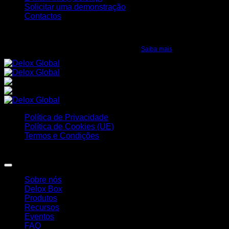
Solicitar uma demonstração
Contactos
Fichas de trabalho de projetos (
Saiba mais
).
Política de Privacidade
Política de Cookies (UE)
Termos e Condições
Copyright 2026 © Delox - All rights reserved.
Sobre nós
Delox Box
Produtos
Recursos
Eventos
FAQ